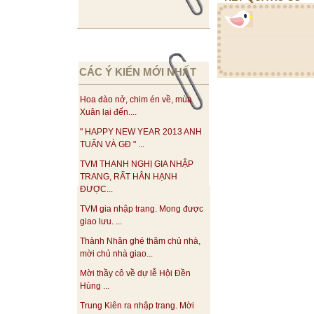
CÁC Ý KIẾN MỚI NHẤT
Hoa đào nở, chim én về, mùa
Xuân lại đến....
" HAPPY NEW YEAR 2013 ANH
TUẤN VÀ GĐ " ...
TVM THANH NGHỊ GIA NHẬP
TRANG, RẤT HÂN HẠNH
ĐƯỢC...
TVM gia nhập trang. Mong được
giao lưu. ...
Thành Nhân ghé thăm chủ nhà,
mời chủ nhà giao...
Mời thầy cô về dự lễ Hội Đền
Hùng ...
Trung Kiên ra nhập trang. Mời