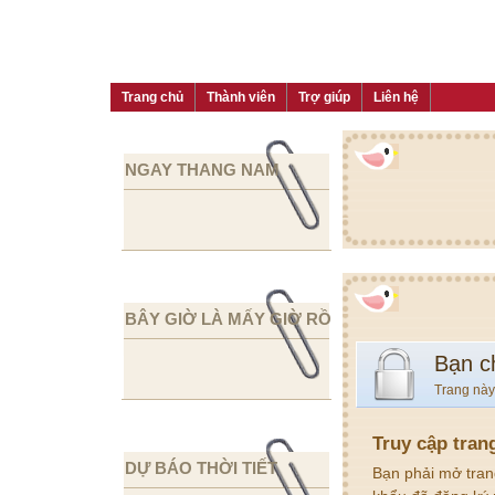
Trang chủ
Thành viên
Trợ giúp
Liên hệ
NGAY THANG NAM
BÂY GIỜ LÀ MẤY GIỜ RỒI
Bạn c
Trang này
Truy cập tran
DỰ BÁO THỜI TIẾT
Bạn phải mở tran