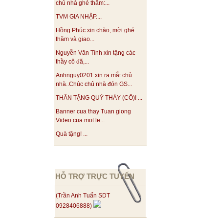
chủ nhà ghé thăm:...
TVM GIA NHẬP....
Hồng Phúc xin chào, mời ghé
thăm và giao...
Nguyễn Văn Tình xin tặng các
thầy cô đã,...
Anhnguy0201 xin ra mắt chủ
nhà..Chúc chủ nhà đón GS...
THÂN TẶNG QUÝ THÀY (CÔ)! ...
Banner cua thay Tuan giong
Video cua mot le...
Quà tặng! ...
HỖ TRỢ TRỰC TUYẾN
(Trần Anh Tuấn SDT
0928406888)