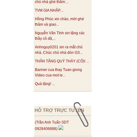
chủ nhà ghé thăm:...
TVM GIA NHẬP....
Hồng Phúc xin chào, mời ghé
thăm và giao...
Nguyễn Văn Tình xin tặng các
thầy cô đã,...
Anhnguy0201 xin ra mắt chủ
nhà..Chúc chủ nhà đón GS...
THÂN TẶNG QUÝ THÀY (CÔ)! ...
Banner cua thay Tuan giong
Video cua mot le...
Quà tặng! ...
HỖ TRỢ TRỰC TUYẾN
(Trần Anh Tuấn SDT
0928406888)