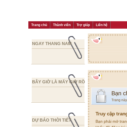
Trang chủ
Thành viên
Trợ giúp
Liên hệ
NGAY THANG NAM
BÂY GIỜ LÀ MẤY GIỜ RỒI
Bạn c
Trang này
Truy cập tran
DỰ BÁO THỜI TIẾT
Bạn phải mở tran