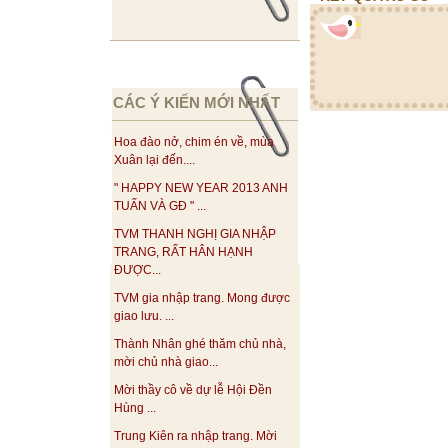
CÁC Ý KIẾN MỚI NHẤT
Hoa đào nở, chim én về, mùa
Xuân lại đến....
" HAPPY NEW YEAR 2013 ANH
TUẤN VÀ GĐ " ...
TVM THANH NGHỊ GIA NHẬP
TRANG, RẤT HÂN HẠNH
ĐƯỢC...
TVM gia nhập trang. Mong được
giao lưu. ...
Thành Nhân ghé thăm chủ nhà,
mời chủ nhà giao...
Mời thầy cô về dự lễ Hội Đền
Hùng ...
Trung Kiên ra nhập trang. Mời