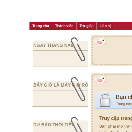
Trang chủ
Thành viên
Trợ giúp
Liên hệ
NGAY THANG NAM
BÂY GIỜ LÀ MẤY GIỜ RỒI
Bạn c
Trang này
Truy cập tran
DỰ BÁO THỜI TIẾT
Bạn phải mở tran