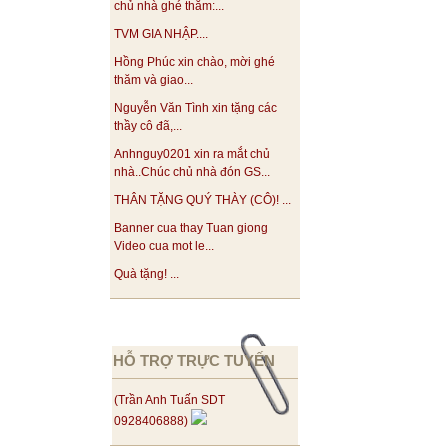
chủ nhà ghé thăm:...
TVM GIA NHẬP....
Hồng Phúc xin chào, mời ghé
thăm và giao...
Nguyễn Văn Tình xin tặng các
thầy cô đã,...
Anhnguy0201 xin ra mắt chủ
nhà..Chúc chủ nhà đón GS...
THÂN TẶNG QUÝ THÀY (CÔ)! ...
Banner cua thay Tuan giong
Video cua mot le...
Quà tặng! ...
HỖ TRỢ TRỰC TUYẾN
(Trần Anh Tuấn SDT
0928406888)