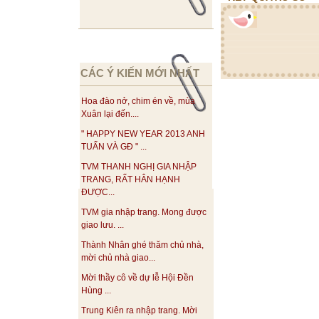
CÁC Ý KIẾN MỚI NHẤT
Hoa đào nở, chim én về, mùa
Xuân lại đến....
" HAPPY NEW YEAR 2013 ANH
TUẤN VÀ GĐ " ...
TVM THANH NGHỊ GIA NHẬP
TRANG, RẤT HÂN HẠNH
ĐƯỢC...
TVM gia nhập trang. Mong được
giao lưu. ...
Thành Nhân ghé thăm chủ nhà,
mời chủ nhà giao...
Mời thầy cô về dự lễ Hội Đền
Hùng ...
Trung Kiên ra nhập trang. Mời