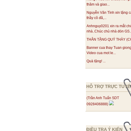
thăm và giao...
Nguyễn Văn Tình xin tặng c
thầy cô đã,...
Anhnguy0201 xin ra mắt ch
nhà..Chúc chủ nhà đón GS..
THÂN TẶNG QUÝ THÀY (CÔ)!
Banner cua thay Tuan gion
Video cua mot le...
Quà tặng! ...
HỖ TRỢ TRỰC TUYẾ
(Trần Anh Tuấn SDT
0928406888)
ĐIỀU TRA Ý KIẾN