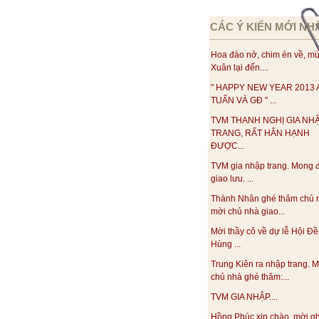
CÁC Ý KIẾN MỚI NH
Hoa đào nở, chim én về, m
Xuân lại đến....
" HAPPY NEW YEAR 2013
TUẤN VÀ GĐ " ...
TVM THANH NGHỊ GIA NH
TRANG, RẤT HÂN HẠNH
ĐƯỢC...
TVM gia nhập trang. Mong 
giao lưu. ...
Thành Nhân ghé thăm chủ 
mời chủ nhà giao...
Mời thầy cô về dự lễ Hội Đ
Hùng ...
Trung Kiên ra nhập trang. M
chủ nhà ghé thăm:...
TVM GIA NHẬP....
Hồng Phúc xin chào, mời g