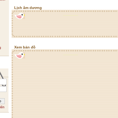
Lịch âm dương
Xem bản đồ
iên