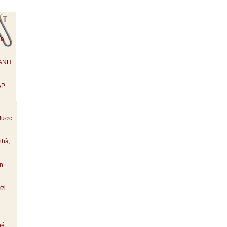
ẤT
ùa
 ANH
ẬP
được
nhà,
ền
ời
hé