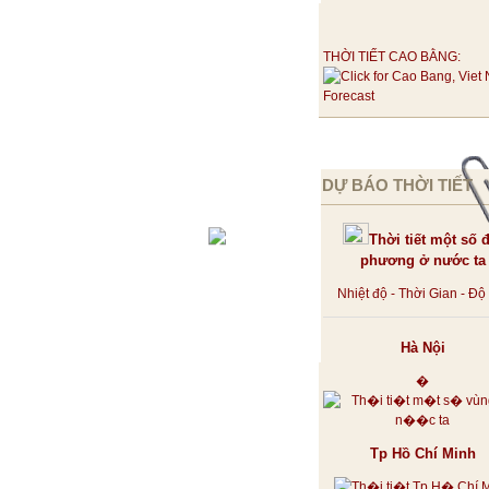
THỜI TIẾT CAO BẰNG:
DỰ BÁO THỜI TIẾT
Thời tiết một số đ
phương ở nước ta
Nhiệt độ - Thời Gian - Đ
Hà Nội
�
Tp Hồ Chí Minh