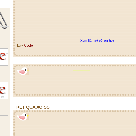
Xem Bản đồ cỡ lớn hơn
Lấy
Code
KET QUA XO SO