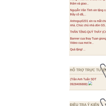
thăm và giao...
Nguyễn Văn Tình xin tặng c
thầy cô đã,...
Anhnguy0201 xin ra mắt ch
nhà..Chúc chủ nhà đón GS..
THÂN TẶNG QUÝ THÀY (CÔ)!
Banner cua thay Tuan gion
Video cua mot le...
Quà tặng! ...
HỖ TRỢ TRỰC TUYẾ
(Trần Anh Tuấn SDT
0928406888)
ĐIỀU TRA Ý KIẾN