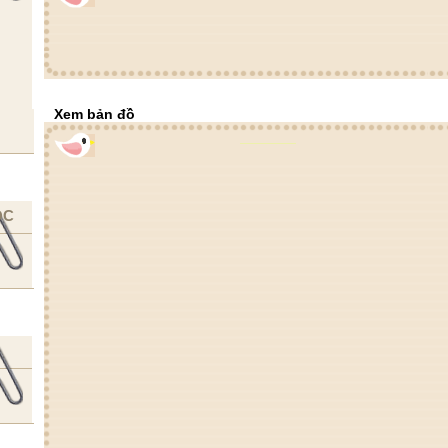
Xem bản đồ
ỌC