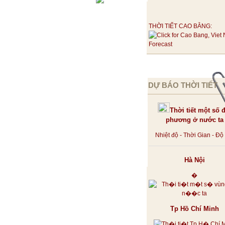
THỜI TIẾT CAO BẰNG:
DỰ BÁO THỜI TIẾT
Thời tiết một số đ
phương ở nước ta
Nhiệt độ - Thời Gian - Đ
Hà Nội
�
Tp Hồ Chí Minh