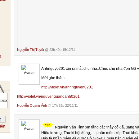
Nguyễn Thị Tuyết
@ 23h:49p 15/12/11
Anhnguy0201 xin ra mắt chủ nhà..Chúc chủ nhà đón GS vu
Mời ghé thăm;
http://violet.vn/anhnguyen0201
http://violet.vn/nguyenquanganh0201
Nguyễn Quang Ánh
@ 17h:32p 22/12/11
iên
Nguyễn Văn Tình xin tặng các thầy cô đã, đang và
Hiệu trưởng, Thư kí hội đồng, … phần mềm xếp Thời khóa
Đây là phần mềm đã được Bộ GD&ĐT mua bản quyền để d