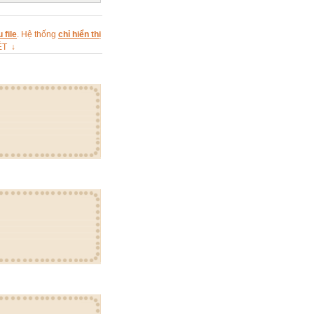
 file
. Hệ thống
chỉ hiển thị
ÉT ↓