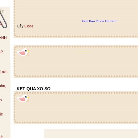
ẤT
Xem Bản đồ cỡ lớn hơn
ùa
Lấy
Code
 ANH
ẬP
được
nhà,
KET QUA XO SO
ền
ời
hé