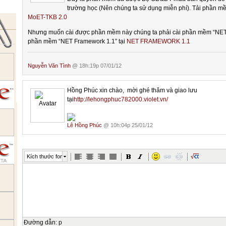
trường học (Nên chúng ta sử dụng miễn phí). Tải phần m
MoET-TKB 2.0
Nhưng muốn cài được phần mềm này chúng ta phải cài phần mềm “NET 
phần mềm “NET Framework 1.1” tại
NET FRAMEWORK 1.1
Nguyễn Văn Tình
@ 18h:19p 07/01/12
Hồng Phúc xin chào, mời ghé thăm và giao lưu
tại
http://lehongphuc782000.violet.vn/
Lê Hồng Phúc
@ 10h:04p 25/01/12
Kích thước font
Đường dẫn
:
p