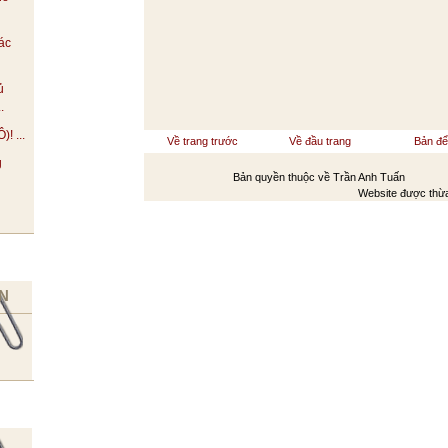
ác
ủ
.
 ...
Về trang trước
Về đầu trang
Bản để
g
Bản quyền thuộc về Trần Anh Tuấn
Website được thừa kế từ
Vio
N