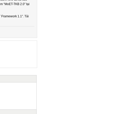
ềm “MoET-TKB 2.0” tại
Framework 1.1”. Tải