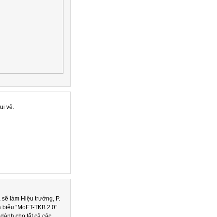
i vẻ.
 sẽ làm Hiệu trưởng, P.
 biểu “MoET-TKB 2.0”.
ành cho tất cả các