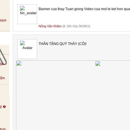
Banner cua thay Tuan giong Video cua mot le ket hon qua!
Nông Văn Khâm
@ 18h:42p 06/08/11
THÂN TẶNG QUÝ THÀY (CÔ)!
ịa
ộ ẩm