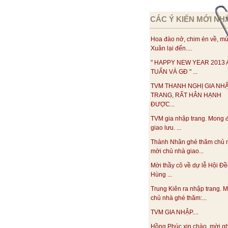
CÁC Ý KIẾN MỚI NH
Hoa đào nở, chim én về, m
Xuân lại đến....
" HAPPY NEW YEAR 2013
TUẤN VÀ GĐ " ...
TVM THANH NGHỊ GIA NH
TRANG, RẤT HÂN HẠNH
ĐƯỢC...
TVM gia nhập trang. Mong 
giao lưu. ...
Thành Nhân ghé thăm chủ 
mời chủ nhà giao...
Mời thầy cô về dự lễ Hội Đ
Hùng ...
Trung Kiên ra nhập trang. M
chủ nhà ghé thăm:...
TVM GIA NHẬP....
Hồng Phúc xin chào, mời g