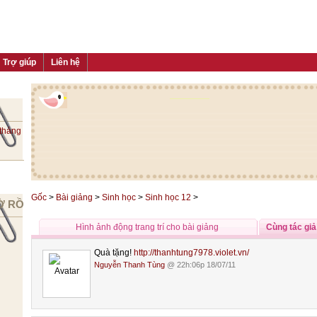
Trợ giúp
Liên hệ
 tháng
Gốc
>
Bài giảng
>
Sinh học
>
Sinh học 12
>
Ờ RỒI
Hình ảnh động trang trí cho bài giảng
Cùng tác giả
Quà tặng!
http://thanhtung7978.violet.vn/
Nguyễn Thanh Tùng
@ 22h:06p 18/07/11