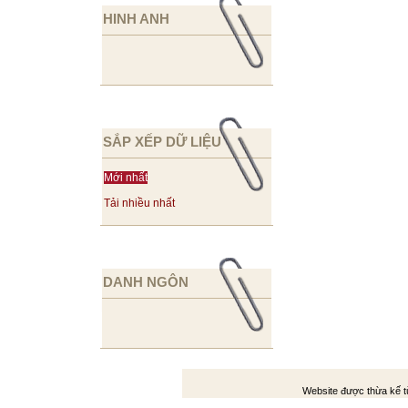
HINH ANH
SẮP XẾP DỮ LIỆU
Mới nhất
Tải nhiều nhất
DANH NGÔN
Website được thừa kế 