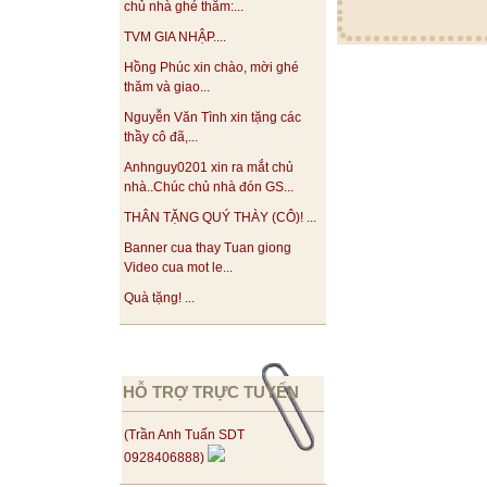
chủ nhà ghé thăm:...
TVM GIA NHẬP....
Hồng Phúc xin chào, mời ghé
thăm và giao...
Nguyễn Văn Tình xin tặng các
thầy cô đã,...
Anhnguy0201 xin ra mắt chủ
nhà..Chúc chủ nhà đón GS...
THÂN TẶNG QUÝ THÀY (CÔ)! ...
Banner cua thay Tuan giong
Video cua mot le...
Quà tặng! ...
HỖ TRỢ TRỰC TUYẾN
(Trần Anh Tuấn SDT
0928406888)