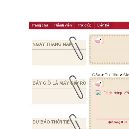
Trang chủ
Thành viên
Trợ giúp
Liên hệ
NGAY THANG NAM
Gốc
>
Tư liệu
>
Si
BÂY GIỜ LÀ MẤY GIỜ RỒI
DỰ BÁO THỜI TIẾT
Quà tặng 8 - 3