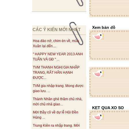
Xem bản đồ
CÁC Ý KIẾN MỚI NHẤT
Hoa đào nở, chim én về, mùa
Xuân lại đến....
" HAPPY NEW YEAR 2013 ANH
TUẤN VÀ GĐ " ...
TVM THANH NGHỊ GIA NHẬP
TRANG, RẤT HÂN HẠNH
ĐƯỢC...
TVM gia nhập trang. Mong được
giao lưu. ...
Thành Nhân ghé thăm chủ nhà,
mời chủ nhà giao...
KET QUA XO SO
Mời thầy cô về dự lễ Hội Đền
Hùng ...
Trung Kiên ra nhập trang. Mời