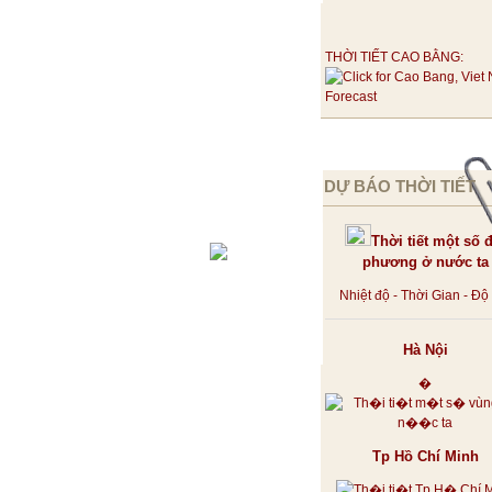
THỜI TIẾT CAO BẰNG:
DỰ BÁO THỜI TIẾT
Thời tiết một số đ
phương ở nước ta
Nhiệt độ - Thời Gian - Đ
Hà Nội
�
Tp Hồ Chí Minh