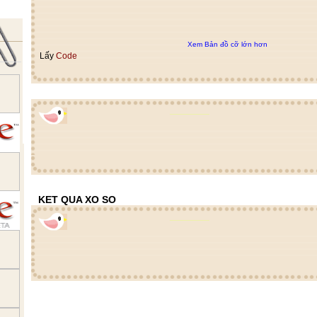
Xem Bản đồ cỡ lớn hơn
Lấy
Code
KET QUA XO SO