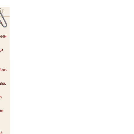
ẤT
ùa
 ANH
ẬP
được
nhà,
ền
ời
hé