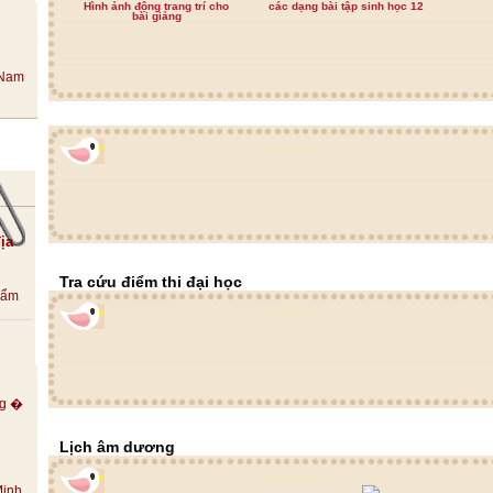
Hình ảnh động trang trí cho
các dạng bài tập sinh học 12
bài giảng
ịa
Tra cứu điểm thi đại học
ộ ẩm
Lịch âm dương