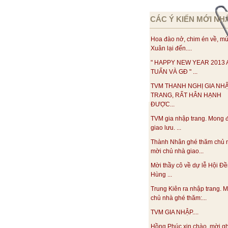
CÁC Ý KIẾN MỚI NH
Hoa đào nở, chim én về, m
Xuân lại đến....
" HAPPY NEW YEAR 2013
TUẤN VÀ GĐ " ...
TVM THANH NGHỊ GIA NH
TRANG, RẤT HÂN HẠNH
ĐƯỢC...
TVM gia nhập trang. Mong 
giao lưu. ...
Thành Nhân ghé thăm chủ 
mời chủ nhà giao...
Mời thầy cô về dự lễ Hội Đ
Hùng ...
Trung Kiên ra nhập trang. M
chủ nhà ghé thăm:...
TVM GIA NHẬP....
Hồng Phúc xin chào, mời g