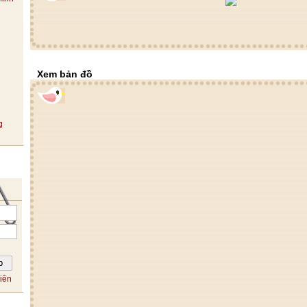
Xem bản đồ
iên