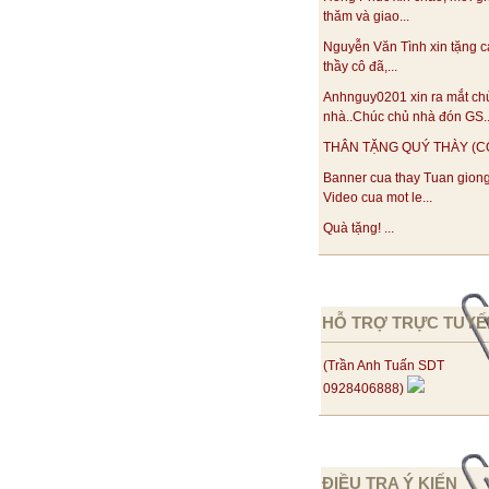
thăm và giao...
Nguyễn Văn Tình xin tặng c
thầy cô đã,...
Anhnguy0201 xin ra mắt ch
nhà..Chúc chủ nhà đón GS..
THÂN TẶNG QUÝ THÀY (CÔ)!
Banner cua thay Tuan gion
Video cua mot le...
Quà tặng! ...
HỖ TRỢ TRỰC TUYẾ
(Trần Anh Tuấn SDT
0928406888)
ĐIỀU TRA Ý KIẾN