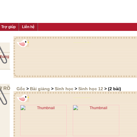
Trợ giúp
Liên hệ
 tháng
Ờ RỒI
Gốc
>
Bài giảng
>
Sinh học
>
Sinh học 12
> (2 bài)