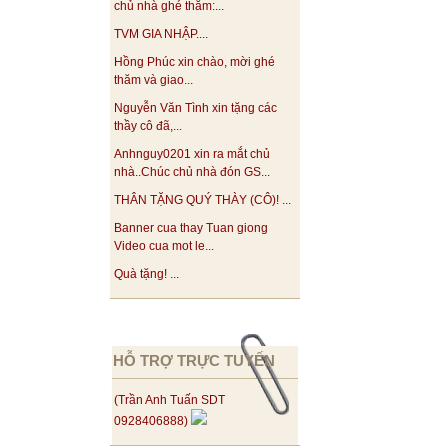
chủ nhà ghé thăm:...
TVM GIA NHẬP....
Hồng Phúc xin chào, mời ghé
thăm và giao...
Nguyễn Văn Tình xin tặng các
thầy cô đã,...
Anhnguy0201 xin ra mắt chủ
nhà..Chúc chủ nhà đón GS...
THÂN TẶNG QUÝ THÀY (CÔ)! ...
Banner cua thay Tuan giong
Video cua mot le...
Quà tặng! ...
HỖ TRỢ TRỰC TUYẾN
(Trần Anh Tuấn SDT
0928406888)