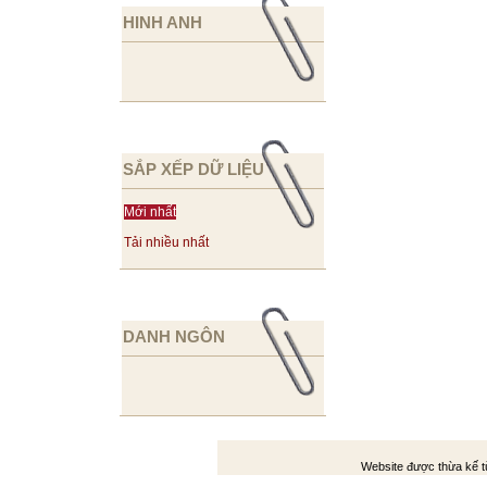
HINH ANH
SẮP XẾP DỮ LIỆU
Mới nhất
Tải nhiều nhất
DANH NGÔN
Website được thừa kế 