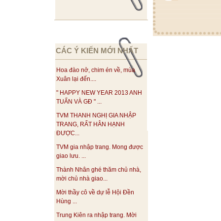
CÁC Ý KIẾN MỚI NHẤT
Hoa đào nở, chim én về, mùa
Xuân lại đến....
" HAPPY NEW YEAR 2013 ANH
TUẤN VÀ GĐ " ...
TVM THANH NGHỊ GIA NHẬP
TRANG, RẤT HÂN HẠNH
ĐƯỢC...
TVM gia nhập trang. Mong được
giao lưu. ...
Thành Nhân ghé thăm chủ nhà,
mời chủ nhà giao...
Mời thầy cô về dự lễ Hội Đền
Hùng ...
Trung Kiên ra nhập trang. Mời