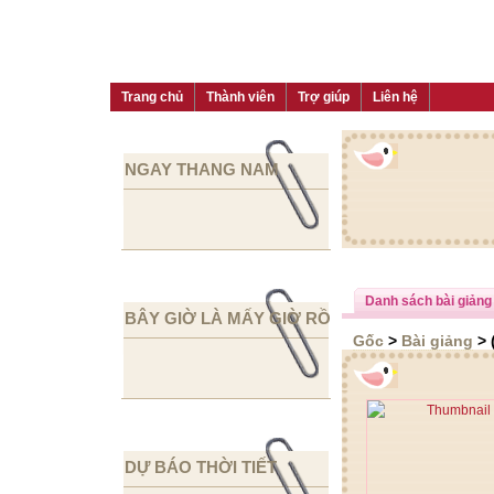
Trang chủ
Thành viên
Trợ giúp
Liên hệ
NGAY THANG NAM
Danh sách bài giảng
BÂY GIỜ LÀ MẤY GIỜ RỒI
Gốc
>
Bài giảng
> 
DỰ BÁO THỜI TIẾT